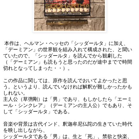
本作は、ヘルマン・ヘッセの「シッダールタ」に加え、
「デーミアン」の世界観を組み入れて構成された、と聞い
ていたので、「シッダールタ」を読んでから観劇した
（「デーミアン」も読もうと思ったのだが途中までで時間
切れとなってしまった・・）。
この作品に関しては、原作を読んでおいてよかったと思
う。というより、読んでいなければ解釈が難しかったかも
しれない。
主人公（草彅剛）は「男」であり、もしかしたら「エーミ
ール・シンクレア」（デーミアンの主人公）でもあり、そ
して「シッダールタ」である。
音楽や背景は古代インド、釈迦牟尼仏陀の生きていた時代
を映し出しながら、
シッダールタである「男」は、生と「死」、禁欲と快楽、