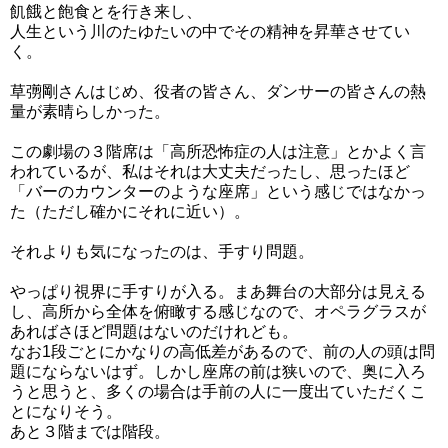
飢餓と飽食とを行き来し、
人生という川のたゆたいの中でその精神を昇華させてい
く。
草彅剛さんはじめ、役者の皆さん、ダンサーの皆さんの熱
量が素晴らしかった。
この劇場の３階席は「高所恐怖症の人は注意」とかよく言
われているが、私はそれは大丈夫だったし、思ったほど
「バーのカウンターのような座席」という感じではなかっ
た（ただし確かにそれに近い）。
それよりも気になったのは、手すり問題。
やっぱり視界に手すりが入る。まあ舞台の大部分は見える
し、高所から全体を俯瞰する感じなので、オペラグラスが
あればさほど問題はないのだけれども。
なお1段ごとにかなりの高低差があるので、前の人の頭は問
題にならないはず。しかし座席の前は狭いので、奥に入ろ
うと思うと、多くの場合は手前の人に一度出ていただくこ
とになりそう。
あと３階までは階段。