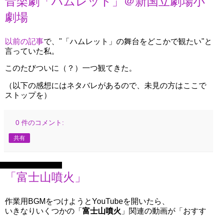
音楽劇「ハムレット」＠新国立劇場小
劇場
以前の記事
で、"「ハムレット」の舞台をどこかで観たい"と
言っていた私。
このたびついに（？）一つ観てきた。
（以下の感想にはネタバレがあるので、未見の方はここで
ストップを）
0 件のコメント:
共有
2025年8月30日土曜日
「富士山噴火」
作業用BGMをつけようとYouTubeを開いたら、
いきなりいくつかの「
富士山噴火
」関連の動画が「おすす