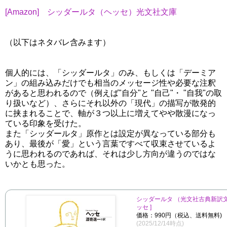
[Amazon] シッダールタ（ヘッセ）光文社文庫
（以下はネタバレ含みます）
個人的には、「シッダールタ」のみ、もしくは「デーミア
ン」の組み込みだけでも相当のメッセージ性や必要な注釈
があると思われるので（例えば"自分"と "自己"・ "自我"の取
り扱いなど）、さらにそれ以外の「現代」の描写が散発的
に挟まれることで、軸が３つ以上に増えてやや散漫になっ
ている印象を受けた。
また「シッダールタ」原作とは設定が異なっている部分も
あり、最後が「愛」という言葉ですべて収束させているよ
うに思われるのであれば、それは少し方向が違うのではな
いかとも思った。
シッダールタ （光文社古典新訳文庫
ッセ ]
価格：990円（税込、送料無料)
(2025/12/14時点)