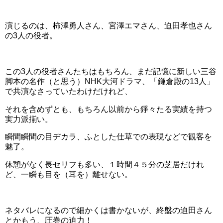
演じるのは、柿澤勇人さん、宮澤エマさん、迫田孝也さん
の3人の役者。
この3人の役者さんたちはもちろん、まだ記憶に新しい三谷
脚本の名作（と思う）NHK大河ドラマ、「鎌倉殿の13人」
で共演なさっていたわけだけれど、
それを含めずとも、もちろん以前から錚々たる実績を持つ
実力派揃い。
瞬間瞬間の目ヂカラ、ふとした仕草での表現などで観客を
魅了。
休憩がなく長セリフも多い、１時間４５分の芝居だけれ
ど、一瞬も目を（耳を）離せない。
ネタバレになるので細かくは書かないが、終盤の迫田さん
とかもう、圧巻の迫力！