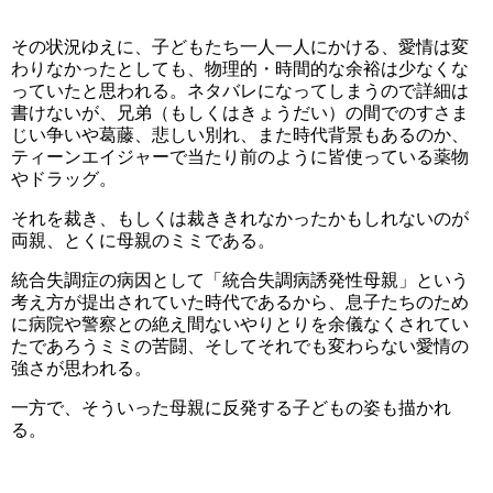
その状況ゆえに、子どもたち一人一人にかける、愛情は変
わりなかったとしても、物理的・時間的な余裕は少なくな
っていたと思われる。ネタバレになってしまうので詳細は
書けないが、兄弟（もしくはきょうだい）の間でのすさま
じい争いや葛藤、悲しい別れ、また時代背景もあるのか、
ティーンエイジャーで当たり前のように皆使っている薬物
やドラッグ。
それを裁き、もしくは裁ききれなかったかもしれないのが
両親、とくに母親のミミである。
統合失調症の病因として「統合失調病誘発性母親」という
考え方が提出されていた時代であるから、息子たちのため
に病院や警察との絶え間ないやりとりを余儀なくされてい
たであろうミミの苦闘、そしてそれでも変わらない愛情の
強さが思われる。
一方で、そういった母親に反発する子どもの姿も描かれ
る。