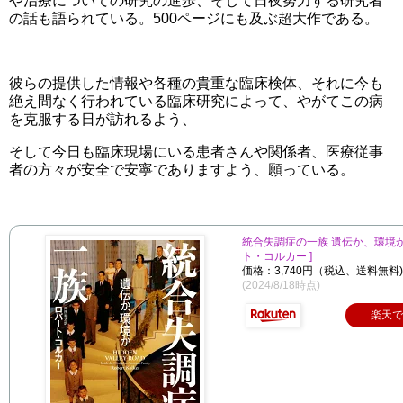
や治療についての研究の進歩、そして日夜努力する研究者
の話も語られている。500ページにも及ぶ超大作である。
彼らの提供した情報や各種の貴重な臨床検体、それに今も
絶え間なく行われている臨床研究によって、やがてこの病
を克服する日が訪れるよう、
そして今日も臨床現場にいる患者さんや関係者、医療従事
者の方々が安全で安寧でありますよう、願っている。
統合失調症の一族 遺伝か、環境か 
ト・コルカー ]
価格：3,740円（税込、送料無料)
(2024/8/18時点)
楽天