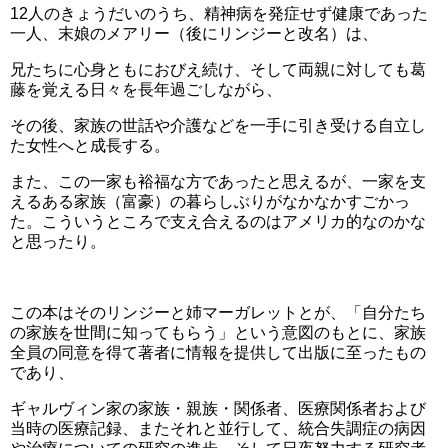
12人のきょうだいのうち、精神病を発症せず健康であった
一人、末娘のメアリー（後にリンジーと改名）は、
兄たちに心身ともにおびえ続け、そして両親に対しても葛
藤を覚える日々を長年過ごしながら、
その後、家族の世話や介護などを一手に引き受ける自立し
た女性へと成長する。
また、この一家も裕福な方であったと思えるが、一家を支
えるある家族（富豪）の暮らしぶりがなかなかすごかっ
た。こういうところで支え合えるのはアメリカ的なのかな
と思ったり。
この本はそのリンジーと姉マーガレットとが、「自分たち
の家族を世間に知ってもらう」という意図のもとに、家族
全員の同意を得て著者に情報を提供して出版に至ったもの
であり、
ギャルヴィン家の家族・親族・関係者、医療関係者および
当時の医療記録、またそれと並行して、統合失調症の病因