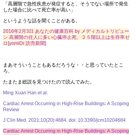
「高層階で急性疾患が発症すると、そうでない場所で発生
した場合に比べて死亡率が高い」
というような話を聞くことがある。
2016年2月3日 あなたの健康百科 by メディカルトリビュー
ン 高層階の住人に多い心臓停止死、２５階以上は生存率ゼ
ロ[yomiDr 読売新聞]
まあそういうこともあるだろうな・・と思っていたとこ
ろ、
たまたま総説を見つけたので読んでみた。
Ming Xuan Han et al.
Cardiac Arrest Occurring in High-Rise Buildings: A Scoping
Review
J Clin Med. 2021;10(20):4684. doi: 10.3390/jcm10204684
Cardiac Arrest Occurring in High-Rise Buildings: A Scoping