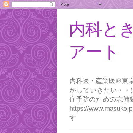
内科と
アート
内科医・産業医＠東
かしていきたい・・
症予防のための忘備録
https://www.m
す