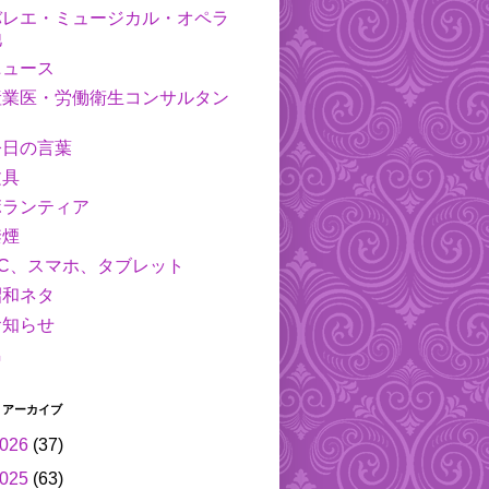
バレエ・ミュージカル・オペラ
他
ニュース
産業医・労働衛生コンサルタン
ト
今日の言葉
文具
ボランティア
禁煙
PC、スマホ、タブレット
昭和ネタ
お知らせ
鳥
 アーカイブ
026
(37)
025
(63)