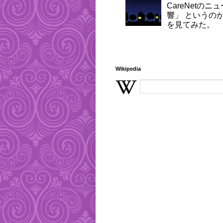
CareNetの
響」 というのが
を見てみた。
Wikipedia