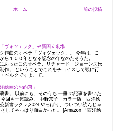
ホーム
前の投稿
ペラ「ヴォツェック」＠新国立劇場
ク作曲のオペラ「ヴォツェック」。 今年は、こ
から１００年となる記念の年なのだそうだ。
の提案にあったこのオペラ、リチャード・ジョーンズ氏
制作。 ということでこれをチョイスして観に行
・ベルクですよ。て...
洋絵画のお約束」
著書。 以前にも、そのうち 一冊 の記事を書いた
 今回も一気読み。 中野京子「カラー版 西洋絵
公新書ラクレ,2024 やっぱり、ついつい読んじゃ
そしてやっぱり面白かった。 [Amazon 「西洋絵