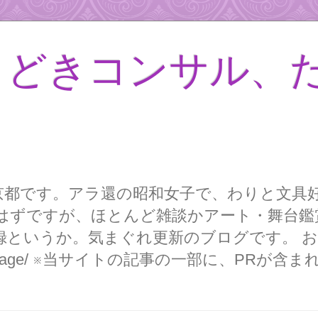
きどきコンサル、
京都です。アラ還の昭和女子で、わりと文具
はずですが、ほとんど雑談かアート・舞台鑑
というか。気まぐれ更新のブログです。 お知
asuko.page/ ※当サイトの記事の一部に、PR