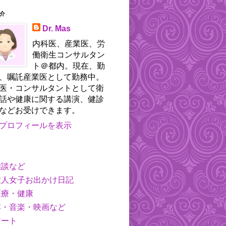
介
Dr. Mas
内科医、産業医、労
働衛生コンサルタン
ト＠都内。現在、勤
、嘱託産業医として勤務中。
医・コンサルタントとして衛
話や健康に関する講演、健診
などお受けできます。
プロフィールを表示
雑談など
大人女子お出かけ日記
医療・健康
本・音楽・映画など
アート