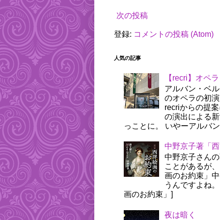
次の投稿
登録:
コメントの投稿 (Atom)
人気の記事
【recri】オ
アルバン・ベル
のオペラの初演
recriから
の演出による新
っことに。 いやーアルバン
中野京子著「西
中野京子さんの
ことがあるが、
画のお約束」中
うんですよね。 
画のお約束」]
夜は暗く