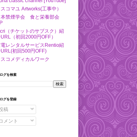
ona classic channel [YouTube]
スコマユ Artworks(工事中）
日本禁煙学会 食と栄養部会
P
ecri（チケットのサブスク）紹
URL（初回2000円OFF）
電レンタルサービスRentio紹
URL(初回500円OFF)
マスコメディカルワーク
ログを検索
ログを登録
投稿
コメント