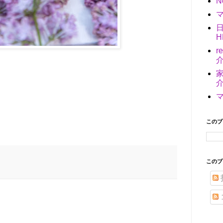
N
マ
H
r
介
家
介
このブ
このブ