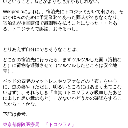
いということ。Gとかよりも厄介かもしれない。
Wikipediaによれば、宿泊先にトコジラミがいて刺され、そ
のかゆみのために予定業務であった葬式ができなくなり、
宿泊先が損害賠償で慰謝料を払うことになった・・とあ
る。トコジラミで訴訟。おそるべし。
とりあえず自分にできそうなことは、
どこかの宿泊先に行ったら、まずツルツルした面（浴槽な
ど）に荷物を避難させて（ツルツルしたところは安全地
帯）、
ベッドの四隅のマットレスやソファなどの「布」を中心
に、虫の姿や（ただし、明るいところにはあまり出てこな
いはず）、それらしき「血糞（トコジラミが吸血したあと
に出した黒い糞のあと）」がないかどうかの確認をするこ
とから・・かな。
下記は参考。
東京都保険医療局 「トコジラミ」