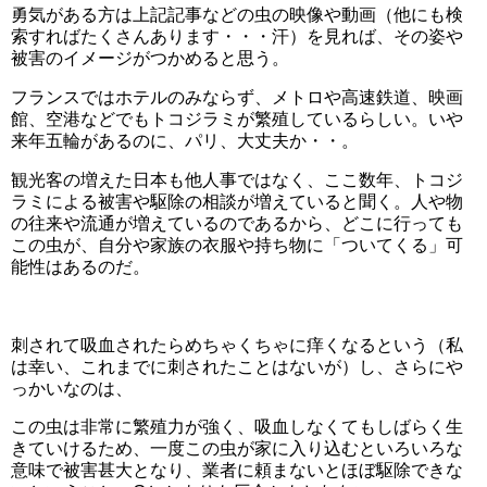
勇気がある方は上記記事などの虫の映像や動画（他にも検
索すればたくさんあります・・・汗）を見れば、その姿や
被害のイメージがつかめると思う。
フランスではホテルのみならず、メトロや高速鉄道、映画
館、空港などでもトコジラミが繁殖しているらしい。いや
来年五輪があるのに、パリ、大丈夫か・・。
観光客の増えた日本も他人事ではなく、ここ数年、トコジ
ラミによる被害や駆除の相談が増えていると聞く。人や物
の往来や流通が増えているのであるから、どこに行っても
この虫が、自分や家族の衣服や持ち物に「ついてくる」可
能性はあるのだ。
刺されて吸血されたらめちゃくちゃに痒くなるという（私
は幸い、これまでに刺されたことはないが）し、さらにや
っかいなのは、
この虫は非常に繁殖力が強く、吸血しなくてもしばらく生
きていけるため、一度この虫が家に入り込むといろいろな
意味で被害甚大となり、業者に頼まないとほぼ駆除できな