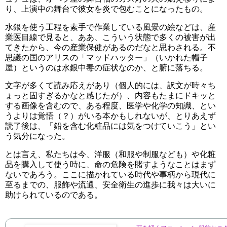
り、上演中の舞台で彼女を炎で包むことになったもの。
水銀を使う工程を素手で作業している風景の絵などは、産
業医目線で見ると、ああ、こういう状態で多くの被害が出
てきたから、今の産業保健があるのだなと思わされる。不
思議の国のアリスの「マッドハッター」（いかれた帽子
屋）というのは水銀中毒の症状なのか、と腑に落ちる。
文字が多くて読み応えがあり（個人的には、訳文が時々ち
ょっと固すぎるかなと感じたが）、内容もたまにドキッと
する画像を含むので、ある程度、医学や化学の知識、とい
うよりは覚悟（？）がいる本かもしれないが、とりあえず
読了後は、「鉛を含む化粧品には気をつけていこう」とい
う気分になった。
とは言え、私たちは今、洋服（和服や制服なども）や化粧
品を購入して使う時に、命の危険を賭すようなことはまず
ないであろう。ここに描かれている時代や事柄から現代に
至るまでの、服飾や流通、安全衛生の進歩に我々は大いに
助けられているのである。