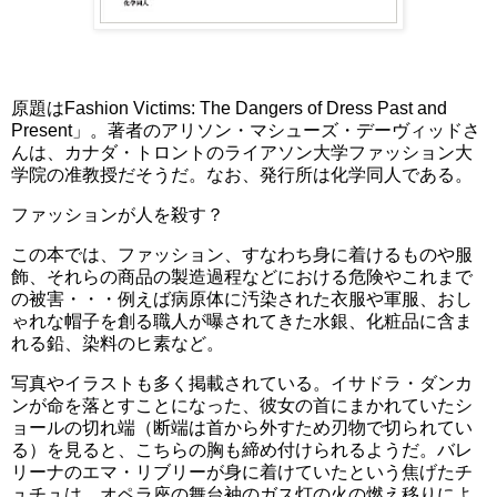
原題はFashion Victims: The Dangers of Dress Past and
Present」。著者のアリソン・マシューズ・デーヴィッドさ
んは、カナダ・トロントのライアソン大学ファッション大
学院の准教授だそうだ。なお、発行所は化学同人である。
ファッションが人を殺す？
この本では、ファッション、すなわち身に着けるものや服
飾、それらの商品の製造過程などにおける危険やこれまで
の被害・・・例えば病原体に汚染された衣服や軍服、おし
ゃれな帽子を創る職人が曝されてきた水銀、化粧品に含ま
れる鉛、染料のヒ素など。
写真やイラストも多く掲載されている。イサドラ・ダンカ
ンが命を落とすことになった、彼女の首にまかれていたシ
ョールの切れ端（断端は首から外すため刃物で切られてい
る）を見ると、こちらの胸も締め付けられるようだ。バレ
リーナのエマ・リブリーが身に着けていたという焦げたチ
ュチュは、オペラ座の舞台袖のガス灯の火の燃え移りによ