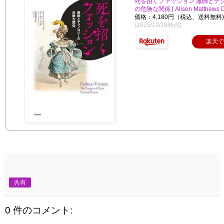
死を招くファッション 服飾とテ
の危険な関係 [ Alison Matthews Da
価格：4,180円（税込、送料無料)
(2025/10/19時点)
楽天
共有
0 件のコメント: