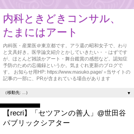
内科ときどきコンサル、
たまにはアート
内科医・産業医＠東京都です。アラ還の昭和女子で、わり
と文具好き。医学論文紹介とかしていきたい・・はずです
が、ほとんど雑談かアート・舞台鑑賞の感想など。認知症
予防のための忘備録というか。気まぐれ更新のブログで
す。 お知らせ用HP: https://www.masuko.page/ ※当サイトの
記事の一部に、PRが含まれている場合があります
▼
2024年10月26日土曜日
【recri】「セツアンの善人」@世田谷
パブリックシアター