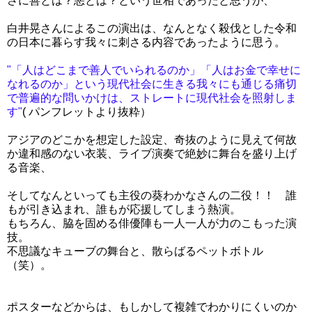
さに善とは？悪とは？という世相であったと思うが、
白井晃さんによるこの演出は、なんとなく殺伐とした令和
の日本に暮らす我々に刺さる内容であったように思う。
"「人はどこまで善人でいられるのか」「人はお金で幸せに
なれるのか」という現代社会に生きる我々にも通じる痛切
で普遍的な問いかけは、ストレートに現代社会を照射しま
す"
( パンフレットより抜粋）
アジアのどこかを想定した設定、奇抜のように見えて何故
か違和感のない衣装、ライブ演奏で絶妙に舞台を盛り上げ
る音楽、
そしてなんといっても主役の葵わかなさんの二役！！ 誰
もが引き込まれ、誰もが応援してしまう熱演。
もちろん、脇を固める俳優陣も一人一人が力のこもった演
技。
不思議なキューブの舞台と、散らばるペットボトル
（笑）。
ポスターなどからは、もしかして複雑でわかりにくいのか