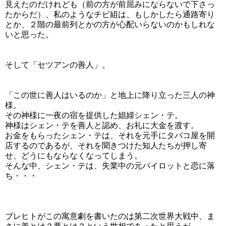
見えたのだけれども（前の方が前屈みにならないで下さっ
たからだ）、私のようなチビ組は、もしかしたら通路寄り
とか、２階の最前列とかの方が心配いらないのかもしれな
いと思った。
そして「セツアンの善人」。
「この世に善人はいるのか」と地上に降り立った三人の神
様。
その神様に一夜の宿を提供した娼婦シェン・テ。
神様はシェン・テを善人と認め、お礼に大金を渡す。
お金をもらったシェン・テは、それを元手にタバコ屋を開
店するのであるが、それを聞きつけた知人たちが押し寄
せ、どうにもならなくなってしまう。
そんな中、シェン・テは、失業中の元パイロットと恋に落
ち・・・
ブレヒトがこの寓意劇を書いたのは第二次世界大戦中、ま